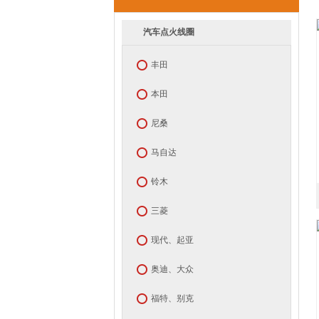
汽车点火线圈
丰田
本田
尼桑
马自达
铃木
三菱
现代、起亚
奥迪、大众
福特、别克