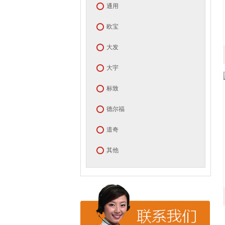
通用
欧宝
大发
大宇
标致
德尔福
道奇
其他